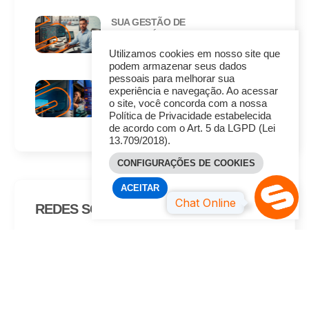
SUA GESTÃO DE
FROTAS É REATIVA
OU PREVENTIVA?
Utilizamos cookies em nosso site que
podem armazenar seus dados
pessoais para melhorar sua
PROTEGER O
experiência e navegação. Ao acessar
MOTORISTA
o site, você concorda com a nossa
TAMBÉM FAZ PARTE
Política de Privacidade estabelecida
DA OPERAÇÃO
de acordo com o Art. 5 da LGPD (Lei
13.709/2018).
CONFIGURAÇÕES DE COOKIES
ACEITAR
REDES SOCIAIS