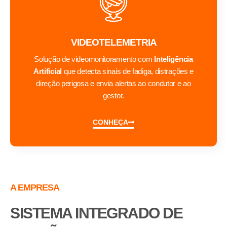
VIDEOTELEMETRIA
Solução de videomonitoramento com
Inteligência
Artificial
que detecta sinais de fadiga, distrações e
direção perigosa e envia alertas ao condutor e ao
gestor.
CONHEÇA
A EMPRESA
SISTEMA INTEGRADO DE