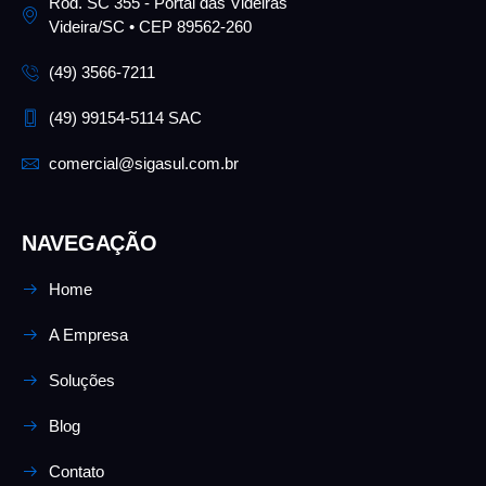
Rod. SC 355 - Portal das Videiras
Videira/SC • CEP 89562-260
(49) 3566-7211
(49) 99154-5114 SAC
comercial@sigasul.com.br
NAVEGAÇÃO
Home
A Empresa
Soluções
Blog
Contato