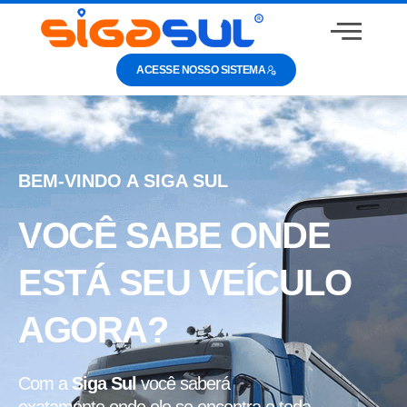
ACESSE NOSSO SISTEMA
BEM-VINDO A SIGA SUL
VOCÊ SABE ONDE
ESTÁ SEU VEÍCULO
AGORA?
Com a
Siga Sul
você saberá