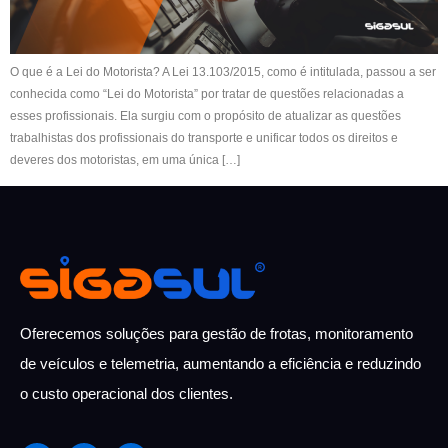
O que é a Lei do Motorista? A Lei 13.103/2015, como é intitulada, passou a ser
conhecida como “Lei do Motorista” por tratar de questões relacionadas a
esses profissionais. Ela surgiu com o propósito de atualizar as questões
trabalhistas dos profissionais do transporte e unificar todos os direitos e
deveres dos motoristas, em uma única […]
Oferecemos soluções para gestão de frotas, monitoramento
de veículos e telemetria,
aumentando a eficiência e reduzindo
o custo
operacional dos clientes.