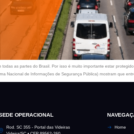
 todas as partes do Brasil. Por isso é muito importante estar protegid
tema Nacional de Informações de Segurança Pública) mostram que ent
SEDE OPERACIONAL
NAVEGAÇ
Rod. SC 355 - Portal das Videiras
Home
Videira/SC • CEP 89562-260