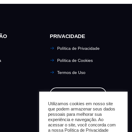
ÃO
PRIVACIDADE
Política de Privacidade
a
Política de Cookies
Termos de Uso
2ª VIA DA FATURA
Utilizamos cookies em nosso site
que podem armazenar seus dados
ACESSE NOSSO SISTEMA
pessoais para melhorar sua
experiência e navegação. Ao
acessar o site, você concorda com
a nossa Política de Privacidade