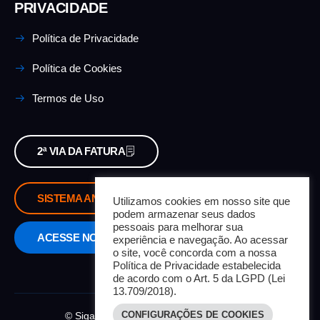
PRIVACIDADE
Política de Privacidade
Política de Cookies
Termos de Uso
2ª VIA DA FATURA
SISTEMA ANTIGO
Utilizamos cookies em nosso site que
podem armazenar seus dados
pessoais para melhorar sua
ACESSE NOSSO SISTEMA
experiência e navegação. Ao acessar
o site, você concorda com a nossa
Política de Privacidade estabelecida
de acordo com o Art. 5 da LGPD (Lei
13.709/2018).
CONFIGURAÇÕES DE COOKIES
© Siga Sul. Todos os Direitos Reservados.